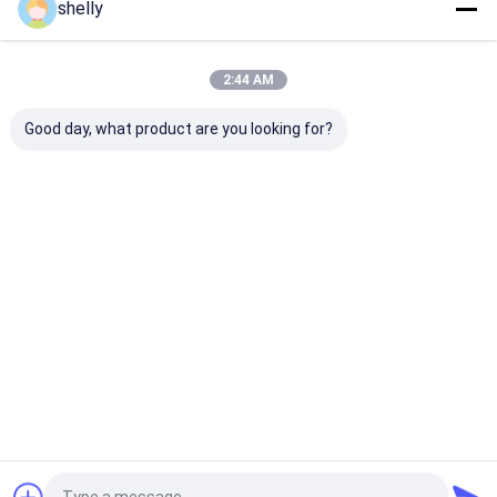
shelly
Desktop Site
บ้าน
เกี่ยวกับเรา
ติดต่อเรา
Privacy Policy
แผนผังเว็บไซต์
2:44 AM
คุณภาพ
กระเป๋ากระดาษ Eco
โรงงานในประเทศจีน.Copyright © 2025
Guangzhou Yuxing Printing & Packaging Co., Ltd.. All Rights
Good day, what product are you looking for?
Reserved.
บ้าน
สินค้า
เกี่ยวกับเรา