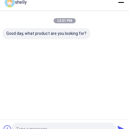
shelly
Desktop Site
บ้าน
เกี่ยวกับเรา
ติดต่อเรา
Privacy Policy
แผนผังเว็บไซต์
12:51 PM
คุณภาพ
กระเป๋ากระดาษ Eco
โรงงานในประเทศจีน.Copyright © 2025
Guangzhou Yuxing Printing & Packaging Co., Ltd.. All Rights
Good day, what product are you looking for?
Reserved.
บ้าน
สินค้า
เกี่ยวกับเรา